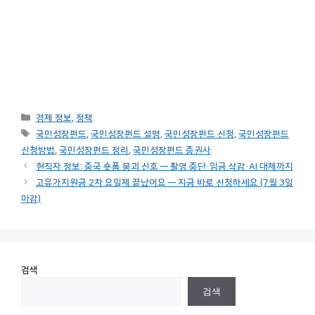
카
경제 정보
,
정책
테
태
국민성장펀드
,
국민성장펀드 설명
,
국민성장펀드 신청
,
국민성장펀드
고
그
신청방법
,
국민성장펀드 정리
,
국민성장펀드 증권사
리
현직자 정보: 중국 숏폼 붕괴 신호 — 촬영 중단·임금 삭감·AI 대체까지
고유가지원금 2차 요일제 끝났어요 — 지금 바로 신청하세요 (7월 3일
마감)
검색
검색