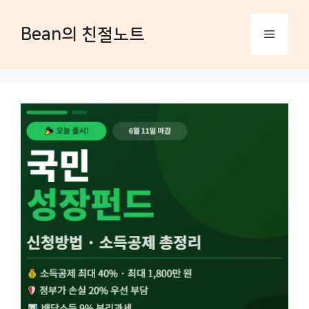
컨
텐
Bean의 친절노트
츠
메
로
건
너
뉴
뛰
기