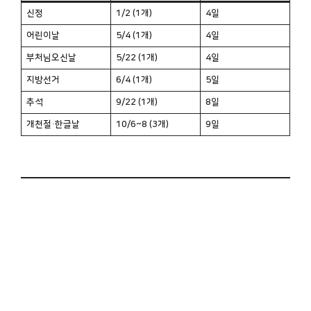
신정
1/2 (1개)
4일
어린이날
5/4 (1개)
4일
부처님오신날
5/22 (1개)
4일
지방선거
6/4 (1개)
5일
추석
9/22 (1개)
8일
개천절·한글날
10/6~8 (3개)
9일