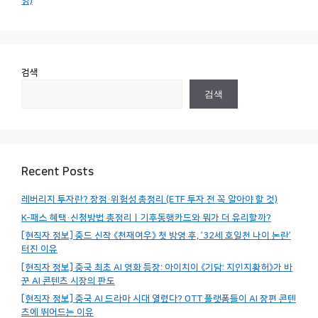
영)
검색
검색
Recent Posts
레버리지 투자란? 장점·위험성 총정리 (ETF 투자 전 꼭 알아야 할 것)
K-패스 혜택·신청방법 총정리｜기후동행카드와 뭐가 더 유리할까?
[현직자 정보] 중드 신작 《천재여우》 첫 방영 후, ’32세 호일천 나이 논란’
터진 이유
[현직자 정보] 중국 최초 AI 영화 등장: 아이치이 《기담: 지인지황허》가 바
꾼 AI 콘텐츠 시장의 판도
[현직자 정보] 중국 AI 드라마 시대 열렸다? OTT 플랫폼들이 AI 장편 콘텐
츠에 뛰어드는 이유