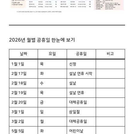
2026년 월별 공휴일 한눈에 보기
날짜
요일
공휴일
비고
1월 1일
목
신정
2월 17일
화
설날 연휴 시작
2월 18일
수
설날
2월 19일
목
설날 연휴
2월 20일
금
대체공휴일
3월 1일
일
삼일절
3월 2일
월
대체공휴일
5월 5일
화
어린이날