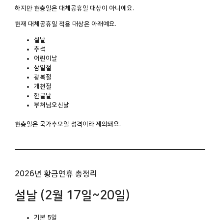
하지만 현충일은 대체공휴일 대상이 아니에요.
현재 대체공휴일 적용 대상은 아래예요.
설날
추석
어린이날
삼일절
광복절
개천절
한글날
부처님오신날
현충일은 국가추모일 성격이라 제외돼요.
2026년 황금연휴 총정리
설날 (2월 17일~20일)
기본 5일