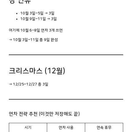
강 연휴
10월 3일~5일 → 3일
10월 9일~11일 → 3일
여기에
10월 6~8일 연차 3개
쓰면
→
10월 3일~11일 총 9일 완성
크리스마스 (12월)
→
12/25~12/27 총 3일
연차 전략 추천 (이것만 저장해도 끝)
시기
연차 사용
연속 휴무