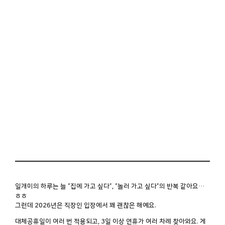
일개미의 하루는 늘
“집에 가고 싶다”
,
“놀러 가고 싶다”
의 반복 같아요…
ㅎㅎ
그런데 2026년은 직장인 입장에서 꽤 괜찮은 해예요.
대체공휴일이 여러 번 적용되고, 3일 이상 연휴가 여러 차례 찾아와요. 게