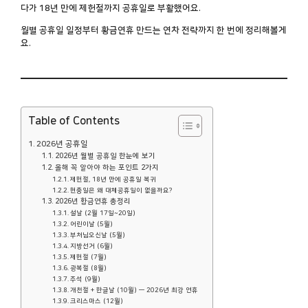
다가
18년 만에 제헌절까지 공휴일로 부활
했어요.
월별 공휴일 일정부터 황금연휴 만드는 연차 전략까지 한 번에 정리해볼게
요.
Table of Contents
2026년 공휴일
2026년 월별 공휴일 한눈에 보기
올해 꼭 알아야 하는 포인트 2가지
제헌절, 18년 만에 공휴일 복귀
현충일은 왜 대체공휴일이 없을까요?
2026년 황금연휴 총정리
설날 (2월 17일~20일)
어린이날 (5월)
부처님오신날 (5월)
지방선거 (6월)
제헌절 (7월)
광복절 (8월)
추석 (9월)
개천절 + 한글날 (10월) — 2026년 최강 연휴
크리스마스 (12월)