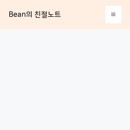
컨
텐
Bean의 친절노트
츠
메
로
건
너
뉴
뛰
기