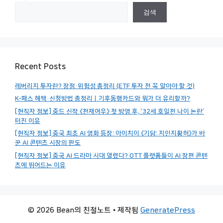
검색
Recent Posts
레버리지 투자란? 장점·위험성 총정리 (ETF 투자 전 꼭 알아야 할 것)
K-패스 혜택·신청방법 총정리｜기후동행카드와 뭐가 더 유리할까?
[현직자 정보] 중드 신작 《천재여우》 첫 방영 후, ’32세 호일천 나이 논란’
터진 이유
[현직자 정보] 중국 최초 AI 영화 등장: 아이치이 《기담: 지인지황허》가 바
꾼 AI 콘텐츠 시장의 판도
[현직자 정보] 중국 AI 드라마 시대 열렸다? OTT 플랫폼들이 AI 장편 콘텐
츠에 뛰어드는 이유
© 2026 Bean의 친절노트
• 제작됨
GeneratePress