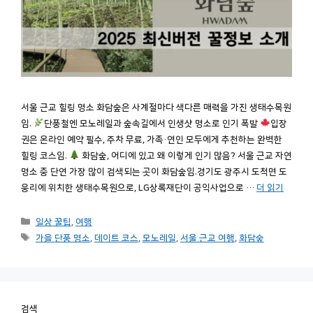
서울 근교 힐링 명소 화담숲은 사계절마다 색다른 매력을 가진 생태수목원
임.
단풍철엔 모노레일과 숲속길에서 인생샷 명소로 인기 폭발
입장
권은 온라인 예약 필수, 주차 무료, 가족·연인 모두에게 추천하는 완벽한
힐링 코스임.
화담숲, 어디에 있고 왜 이렇게 인기 많음? 서울 근교 자연
명소 중 단연 가장 많이 검색되는 곳이 화담숲임.경기도 광주시 도척면 도
웅리에 위치한 생태수목원으로, LG상록재단이 공익사업으로 …
더 읽기
카
일상 꿀팁
,
여행
테
태
가을 단풍 명소
,
데이트 코스
,
모노레일
,
서울 근교 여행
,
화담숲
고
그
리
검색