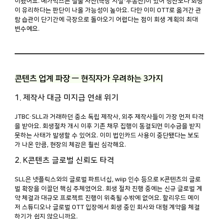
이됐어요. 메가박스는 실물 자산(극장 시설·부동산)이 있어 청산보다 회생
이 유리하다는 판단이 나올 가능성이 높아요. 다만 이미 OTT로 옮겨간 관
람 습관이 단기간에 극장으로 돌아오기 어렵다는 점이 회생 계획의 최대
변수예요.
콘텐츠 업계 파장 — 현직자가 우려하는 3가지
1. 제작사 대금 미지급 연쇄 위기
JTBC·SLL과 거래하던 중소 독립 제작사, 외주 제작사들이 가장 먼저 타격
을 받아요. 회생절차 개시 이후 기존 채무 집행이 동결되면 미수금을 받지
못하는 사태가 발생할 수 있어요. 이미 법인카드 사용이 중단됐다는 보도
가 나온 만큼, 현장의 체감은 훨씬 심각해요.
2. K콘텐츠 글로벌 신뢰도 타격
SLL은 넷플릭스와의 글로벌 파트너십, wiip 인수 등으로 K콘텐츠의 글로
벌 확장을 이끌던 핵심 주체였어요. 회생 절차 진행 중에는 신규 글로벌 계
약 체결과 대규모 프로젝트 진행이 위축될 수밖에 없어요. 할리우드 메이
저 스튜디오나 글로벌 OTT 입장에서 회생 중인 회사와 대형 계약을 체결
하기가 쉽지 않으니까요.