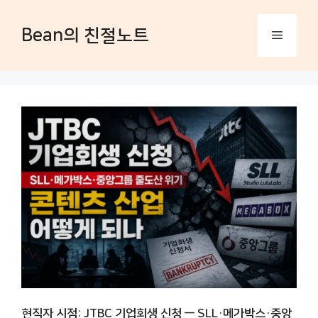
컨
텐
Bean의 친절노트
츠
메
로
건
너
뉴
뛰
기
현직자 시점: JTBC 기업회생 신청 — SLL·메가박스·중앙