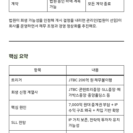
법원 승인 하에 계속
계약
모든 계약 종료
가능
법원이 회생 가능성을 인정해 개시 결정을 내리면 관리인(법원이 선임)이
회사를 운영하면서 채무 조정과 경영 정상화를 추진해요.
핵심 요약
항목
내용
트리거
JTBC 206억 원 채무불이행
JTBC·콘텐트리중앙·SLL중앙·메
회생 신청 계열사
가박스중앙·중앙홀딩스 등
7,000억 원대 중계권 부담 + IP
핵심 원인
수익 구조 왜곡 + 차입 기반 확장
IP 가치 보존, 전략적 투자자 유치
SLL 전망
가능성