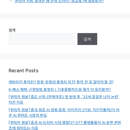
현직자 시점: 중국은 왜 한국 드라마 〈참교육〉에 열광할까?
검색
검색
Recent Posts
레버리지 투자란? 장점·위험성 총정리 (ETF 투자 전 꼭 알아야 할 것)
K-패스 혜택·신청방법 총정리｜기후동행카드와 뭐가 더 유리할까?
[현직자 정보] 중드 신작 《천재여우》 첫 방영 후, ’32세 호일천 나이 논란’
터진 이유
[현직자 정보] 중국 최초 AI 영화 등장: 아이치이 《기담: 지인지황허》가 바
꾼 AI 콘텐츠 시장의 판도
[현직자 정보] 중국 AI 드라마 시대 열렸다? OTT 플랫폼들이 AI 장편 콘텐
츠에 뛰어드는 이유