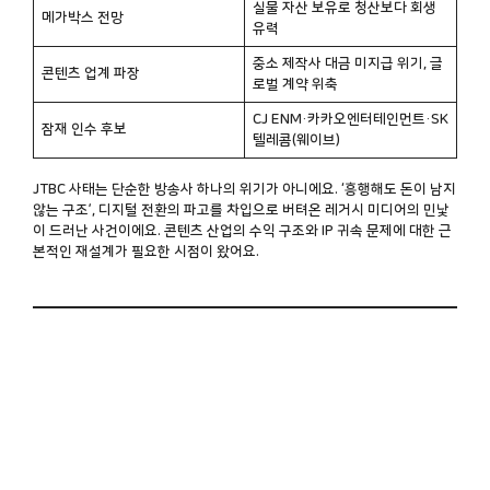
실물 자산 보유로 청산보다 회생
메가박스 전망
유력
중소 제작사 대금 미지급 위기, 글
콘텐츠 업계 파장
로벌 계약 위축
CJ ENM·카카오엔터테인먼트·SK
잠재 인수 후보
텔레콤(웨이브)
JTBC 사태는 단순한 방송사 하나의 위기가 아니에요. ‘흥행해도 돈이 남지
않는 구조’, 디지털 전환의 파고를 차입으로 버텨온 레거시 미디어의 민낯
이 드러난 사건이에요. 콘텐츠 산업의 수익 구조와 IP 귀속 문제에 대한 근
본적인 재설계가 필요한 시점이 왔어요.