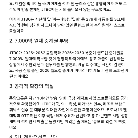
요. 재벌집 막내아들·스카이캐슬·이태원 클라스 같은 흥행작이 터져도 그
수익이 방송 본체인 JTBC에는 거의 돌아오지 않는 구조였어요.
여기에 JTBC는 지난해 말 ‘아는 형님’, ‘밀회’ 등 279개 작품 IP를 SLL에
433억 원에 넘기면서 그나마 남아 있던 콘텐츠 판매 수익원까지 스스로
줄였어요.
2. 7,000억 원대 중계권 부담
JTBC가 2026~2032 올림픽과 2026~2030 북중미 월드컵 중계권을
7,000억 원대에 확보한 것이 결정적 타격이에요. 광고 매출이 급감하는
상황에서 수천억 원대 선투자를 단행했고, 비용 회수에는 시간이 걸렸어
요. 지금 진행 중인 2026 월드컵 중계가 아이러니하게도 파산의 도화선이
된 셈이에요.
3. 공격적 확장의 역설
중앙그룹은 지난 10년간 방송·영화·극장·레저로 사업 포트폴리오를 공격
적으로 확장했어요. JTBC 개국, SLL 육성, 메가박스 인수, 리조트 브랜드
휘닉스 인수 등 대부분 막대한 차입에 의존한 확장이었어요. 코로나19 팬
데믹과 OTT 확산 이후 극장·레저 수요가 급변하고 광고·콘텐츠 시장 성장
세마저 꺾이면서 매출은 늘었지만 이익은 줄어드는 ‘규모의 역설’에 빠졌
어요.
4. SLL 전환우선주 부담