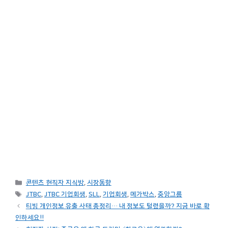
카
콘텐츠 현직자 지식방
,
시장동향
테
태
JTBC
,
JTBC 기업회생
,
SLL
,
기업회생
,
메가박스
,
중앙그룹
고
그
티빙 개인정보 유출 사태 총정리… 내 정보도 털렸을까? 지금 바로 확
리
인하세요!!